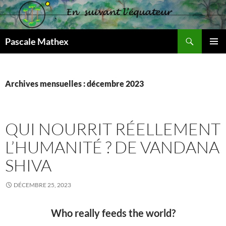
Aller
au
contenu
Recherche
Pascale Mathex
MENU
PRINCI
Archives mensuelles : décembre 2023
QUI NOURRIT RÉELLEMENT
L’HUMANITÉ ? DE VANDANA
SHIVA
DÉCEMBRE 25, 2023
Who really feeds the world?