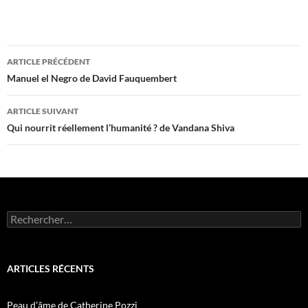
Navigation
ARTICLE PRÉCÉDENT
des
Manuel el Negro de David Fauquembert
articles
ARTICLE SUIVANT
Qui nourrit réellement l’humanité ? de Vandana Shiva
Rechercher :
ARTICLES RÉCENTS
Peau d’âme de Catherine Pozzi