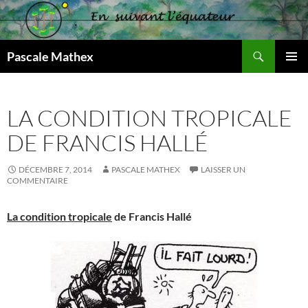
Aller
au
contenu
Recherche
Pascale Mathex
MENU
PRINCI
LA CONDITION TROPICALE
DE FRANCIS HALLÉ
DÉCEMBRE 7, 2014
PASCALE MATHEX
LAISSER UN
COMMENTAIRE
La condition tropicale
de Francis Hallé