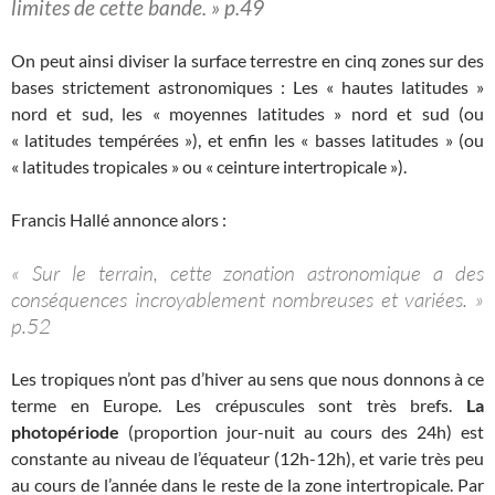
limites de cette bande. » p.49
On peut ainsi diviser la surface terrestre en cinq zones sur des
bases strictement astronomiques : Les « hautes latitudes »
nord et sud, les « moyennes latitudes » nord et sud (ou
« latitudes tempérées »), et enfin les « basses latitudes » (ou
« latitudes tropicales » ou « ceinture intertropicale »).
Francis Hallé annonce alors :
« Sur le terrain, cette zonation astronomique a des
conséquences incroyablement nombreuses et variées. »
p.52
Les tropiques n’ont pas d’hiver au sens que nous donnons à ce
terme en Europe. Les crépuscules sont très brefs.
La
photopériode
(proportion jour-nuit au cours des 24h) est
constante au niveau de l’équateur (12h-12h), et varie très peu
au cours de l’année dans le reste de la zone intertropicale. Par