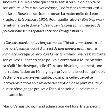
sincérité. Celui ou celle qui écrit le sait, il ou elle doit en faire
son affaire :
« Pour trouver créance, il ne faut pas être trop vrai. »
déclarait Rose, narratrice du roman
La maternelle
de Léon
Frapié, prix Goncourt 1904. Pour quelle raison
« être trop vrai »
ferait-il naître le doute ? C’est que
« les gens sont si heureux de
pouvoir hausser les épaules et crier à l’exagération ! ».
«
Curieusement, tout au long de ma vie littéraire, ma chance a été
que nul n’a jamais douté d’un seul de mes mensonges, ni ne m’a
jamais cru lorsque je racontais la vérité. »
Mark Twain a bâti toute
son œuvre sur cet étrange pouvoir, conférant à toute histoire
sa réalité intrinsèque, celle d’être une histoire justement, une
narration, fiction ou témoignage, prévenant le lecteur qu’il doit
s’attendre à toute éventualité, y compris celle que cette
incroyable fiction soit l’exacte description de la pure réalité, ou
que ce témoignage preuve à l’appui ne soit qu’une aimable
plaisanterie.
Mario Vargas Llosa, grand admirateur de Flora Tristan, écrit